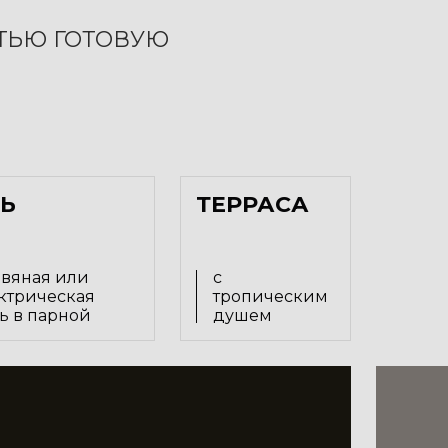
ТЬЮ ГОТОВУЮ
ЧЬ
ТЕРРАСА
вяная или
с
ктрическая
тропическим
ь в парной
душем