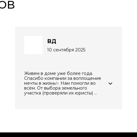
ОВ
ВД
10 сентября 2025
Живем в доме уже более года.
Спасибо компании за воплощение
мечты в жизнь✨ Нам помогли во
всëм. От выбора земельного
участка (проверяли их юристы) ...