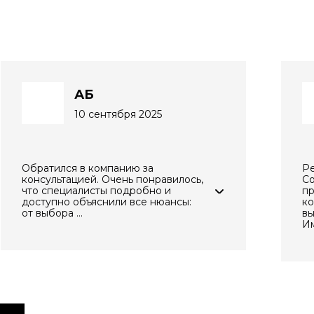
АБ
10 сентября 2025
Обратился в компанию за
Ре
консультацией. Очень понравилось,
Со
что специалисты подробно и
пр
доступно объяснили все нюансы:
ко
от выбора ...
вы
Им