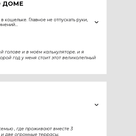
О ДОМЕ
в
кошельке. Главное
не отпускать руки,
нений...
ей голове и в моём калькуляторе. и я
торой год у меня стоит этот великолепный
И
семью , где проживают вместе 3
 и две огромные террасы.